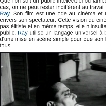
Que l’on soit un public intellectuel ou la
cas, on ne peut rester indifférent au travai
Ray
. Son film est une ode au cinéma et 
envers son spectateur. Cette vision du ciné
pas élitiste et en même temps, elle n’insulte
public.
Ray
utilise un langage universel à
d’une mise en scène simple pour que son fi
tous.