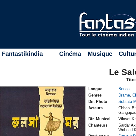
Fantastikindia
Cinéma
Musique
Cultu
Le Sa
Titre
Langue
Bengali
Genres
Drame
,
C
Dir. Photo
Subrata M
Acteurs
Chhabi Bi
Gangapada
Dir. Musical
Vilayat K
Chanteurs
Sardar Ak
Waheed K