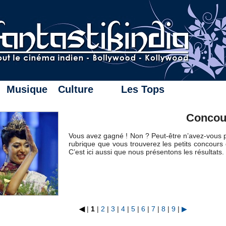
Musique
Culture
Les Tops
Concou
Vous avez gagné ! Non ? Peut-être n’avez-vous p
rubrique que vous trouverez les petits concours
C’est ici aussi que nous présentons les résultats.
◀
|
1
|
2
|
3
|
4
|
5
|
6
|
7
|
8
|
9
|
▶